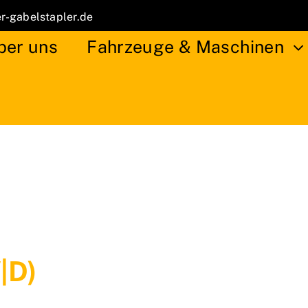
r-gabelstapler.de
ber uns
Fahrzeuge & Maschinen
|d)