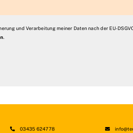
herung und Verarbeitung meiner Daten nach der EU-DSGVO
en
.
03435 624778
info@te